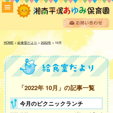
保育方針
園の紹介
HOME
>
給食室だより
>
2022年
>
10月
保育内容
入園案内
採用情報
お問い合わせ
お知らせ
あゆみ便り
「2022年 10月」の記事一覧
給食室だより
あゆみギャラリー
プライバシーポリシー
今月のピクニックランチ
サイトマップ