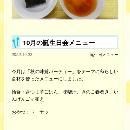
10月の誕生日会メニュー
2022.10.23
誕生日メニュー
今月は「秋の味覚パーティー」をテーマに秋らしい
食材を使ったメニューにしました。
給食：さつま芋ごはん、味噌汁、きのこ春巻き、い
んげんゴマ和え
おやつ：ドーナツ