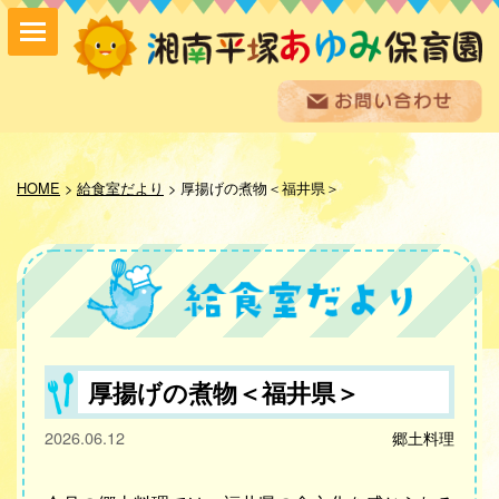
保育方針
園の紹介
HOME
>
給食室だより
>
厚揚げの煮物＜福井県＞
保育内容
入園案内
採用情報
お問い合わせ
お知らせ
あゆみ便り
給食室だより
厚揚げの煮物＜福井県＞
あゆみギャラリー
2026.06.12
郷土料理
プライバシーポリシー
サイトマップ