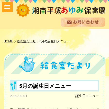
保育方針
園の紹介
HOME
>
給食室だより
>
5月の誕生日メニュー
保育内容
入園案内
採用情報
お問い合わせ
お知らせ
あゆみ便り
給食室だより
5月の誕生日メニュー
あゆみギャラリー
2026.06.01
誕生日メニュー
プライバシーポリシー
サイトマップ