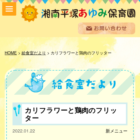
保育方針
園の紹介
HOME
>
給食室だより
>
カリフラワーと鶏肉のフリッター
保育内容
入園案内
採用情報
お問い合わせ
お知らせ
あゆみ便り
給食室だより
カリフラワーと鶏肉のフリッ
あゆみギャラリー
ター
プライバシーポリシー
2022.01.22
新メニュー
サイトマップ