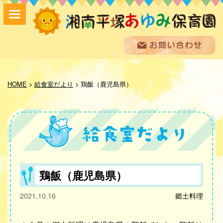
保育方針
園の紹介
HOME
>
給食室だより
>
鶏飯（鹿児島県）
保育内容
入園案内
採用情報
お問い合わせ
お知らせ
あゆみ便り
給食室だより
鶏飯（鹿児島県）
あゆみギャラリー
2021.10.16
郷土料理
プライバシーポリシー
サイトマップ