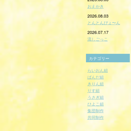
おえかき
2026.08.03
とんとんびょ〜ん
2026.07.17
流しごっこ
カテゴリー
らいおん組
ぱんだ組
きりん組
りす組
うさぎ組
ひよこ組
集団制作
共同制作