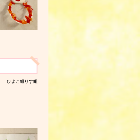
ひよこ組
りす組