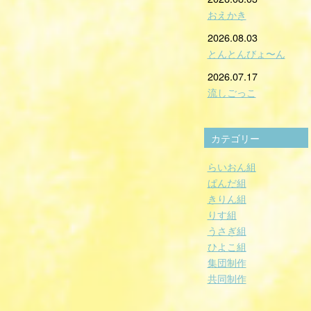
おえかき
2026.08.03
とんとんびょ〜ん
2026.07.17
流しごっこ
カテゴリー
らいおん組
ぱんだ組
きりん組
りす組
うさぎ組
ひよこ組
集団制作
共同制作