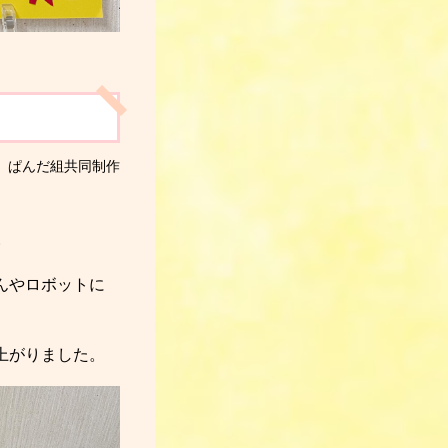
ぱんだ組
共同制作
.
んやロボットに
上がりました。