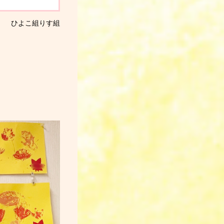
ひよこ組
りす組