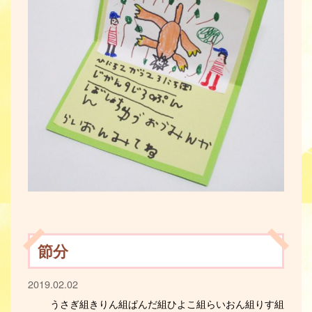
節分
2019.02.02
うさぎ組
きりん組
ぱんだ組
ひよこ組
らいおん組
りす組