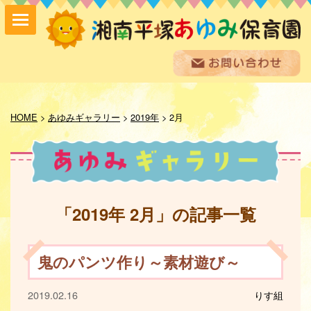
保育方針
園の紹介
HOME
>
あゆみギャラリー
>
2019年
>
2月
保育内容
入園案内
採用情報
お問い合わせ
お知らせ
「2019年 2月」の記事一覧
あゆみ便り
給食室だより
あゆみギャラリー
鬼のパンツ作り～素材遊び～
プライバシーポリシー
サイトマップ
2019.02.16
りす組