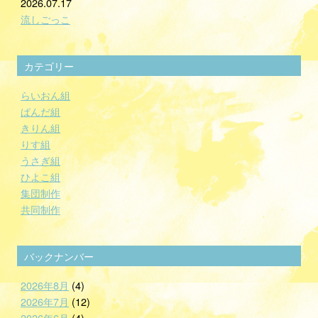
2026.07.17
流しごっこ
カテゴリー
らいおん組
ぱんだ組
きりん組
りす組
うさぎ組
ひよこ組
集団制作
共同制作
バックナンバー
2026年8月
(4)
2026年7月
(12)
2026年6月
(4)