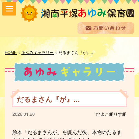
保育方針
園の紹介
HOME
>
あゆみギャラリー
>
だるまさん『が』…
保育内容
入園案内
採用情報
お問い合わせ
お知らせ
だるまさん『が』…
あゆみ便り
給食室だより
2026.01.20
ひよこ組
りす組
あゆみギャラリー
プライバシーポリシー
サイトマップ
絵本「だるまさんが」を読んだ後、本物のだるま