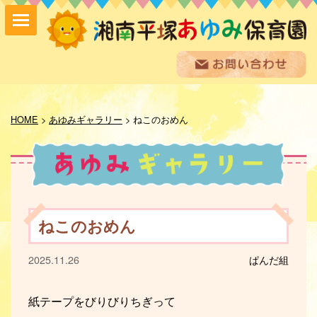
保育方針
園の紹介
HOME
>
あゆみギャラリー
>
ねこのおめん
保育内容
入園案内
採用情報
お問い合わせ
お知らせ
ねこのおめん
あゆみ便り
給食室だより
2025.11.26
ぱんだ組
あゆみギャラリー
プライバシーポリシー
サイトマップ
紙テープをびりびりちぎって