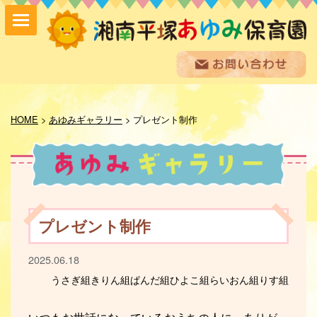
保育方針
園の紹介
HOME
>
あゆみギャラリー
>
プレゼント制作
保育内容
入園案内
採用情報
お問い合わせ
お知らせ
プレゼント制作
あゆみ便り
給食室だより
2025.06.18
あゆみギャラリー
うさぎ組
きりん組
ぱんだ組
ひよこ組
らいおん組
りす組
プライバシーポリシー
サイトマップ