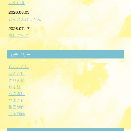
おえかき
2026.08.03
とんとんびょ〜ん
2026.07.17
流しごっこ
カテゴリー
らいおん組
ぱんだ組
きりん組
りす組
うさぎ組
ひよこ組
集団制作
共同制作