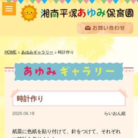
保育方針
園の紹介
HOME
>
あゆみギャラリー
>
時計作り
保育内容
入園案内
採用情報
お問い合わせ
お知らせ
時計作り
あゆみ便り
給食室だより
2025.06.18
らいおん組
あゆみギャラリー
プライバシーポリシー
サイトマップ
紙皿に色紙を貼り付けて、針をつけて、それぞれ