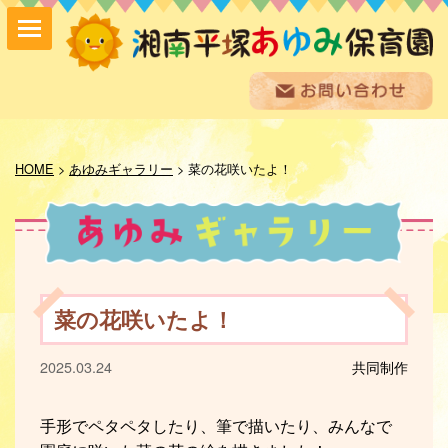
保育方針
園の紹介
HOME
>
あゆみギャラリー
>
菜の花咲いたよ！
保育内容
入園案内
採用情報
お問い合わせ
お知らせ
菜の花咲いたよ！
あゆみ便り
給食室だより
2025.03.24
共同制作
あゆみギャラリー
プライバシーポリシー
サイトマップ
手形でペタペタしたり、筆で描いたり、みんなで