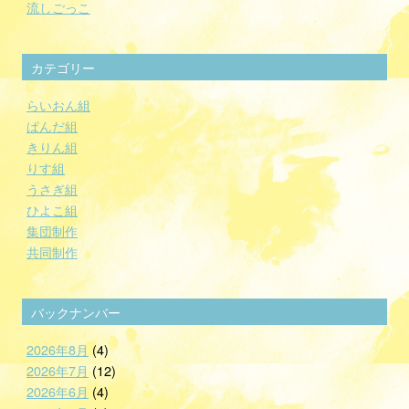
流しごっこ
カテゴリー
らいおん組
ぱんだ組
きりん組
りす組
うさぎ組
ひよこ組
集団制作
共同制作
バックナンバー
2026年8月
(4)
2026年7月
(12)
2026年6月
(4)