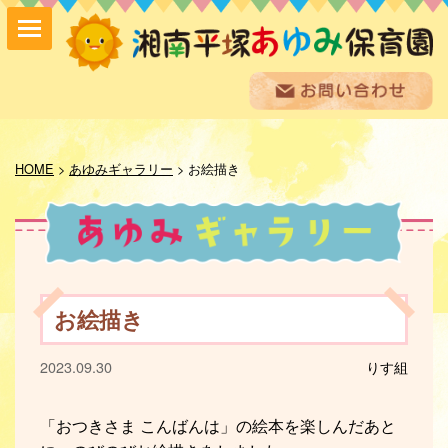
保育方針
園の紹介
HOME
>
あゆみギャラリー
>
お絵描き
保育内容
入園案内
採用情報
お問い合わせ
お知らせ
お絵描き
あゆみ便り
給食室だより
2023.09.30
りす組
あゆみギャラリー
プライバシーポリシー
サイトマップ
「おつきさま こんばんは」の絵本を楽しんだあと