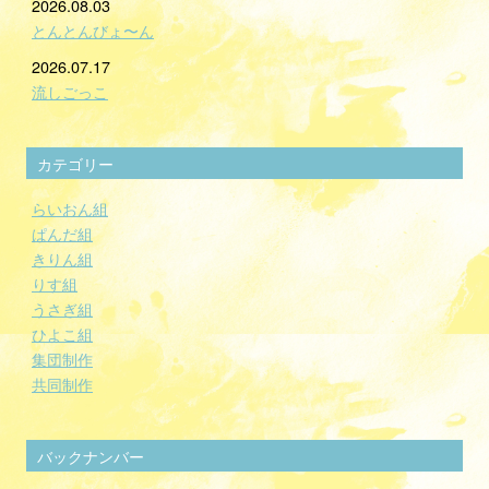
2026.08.03
とんとんびょ〜ん
2026.07.17
流しごっこ
カテゴリー
らいおん組
ぱんだ組
きりん組
りす組
うさぎ組
ひよこ組
集団制作
共同制作
バックナンバー