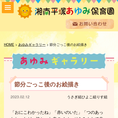
保育方針
園の紹介
HOME
>
あゆみギャラリー
>
節分ごっこ後のお絵描き
保育内容
入園案内
採用情報
お問い合わせ
お知らせ
節分ごっこ後のお絵描き
あゆみ便り
給食室だより
2023.02.12
うさぎ組
ひよこ組
りす組
あゆみギャラリー
プライバシーポリシー
サイトマップ
「おにこわかったね」「赤いのいた」「つのあっ