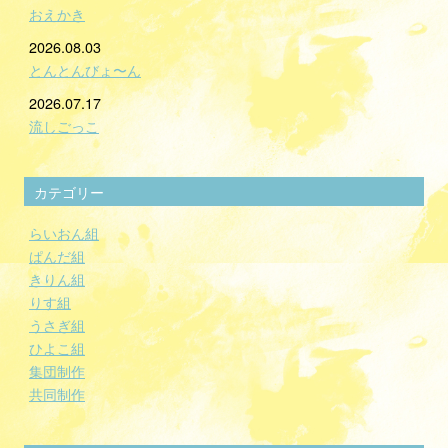
おえかき
2026.08.03
とんとんびょ〜ん
2026.07.17
流しごっこ
カテゴリー
らいおん組
ぱんだ組
きりん組
りす組
うさぎ組
ひよこ組
集団制作
共同制作