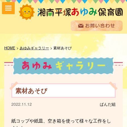
保育方針
園の紹介
HOME
>
あゆみギャラリー
>
素材あそび
保育内容
入園案内
採用情報
お問い合わせ
お知らせ
素材あそび
あゆみ便り
給食室だより
2022.11.12
ぱんだ組
あゆみギャラリー
プライバシーポリシー
サイトマップ
紙コップや紙皿、空き箱を使って様々な工作をし