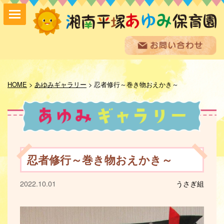
保育方針
園の紹介
HOME
>
あゆみギャラリー
>
忍者修行～巻き物おえかき～
保育内容
入園案内
採用情報
お問い合わせ
お知らせ
忍者修行～巻き物おえかき～
あゆみ便り
給食室だより
2022.10.01
うさぎ組
あゆみギャラリー
プライバシーポリシー
サイトマップ