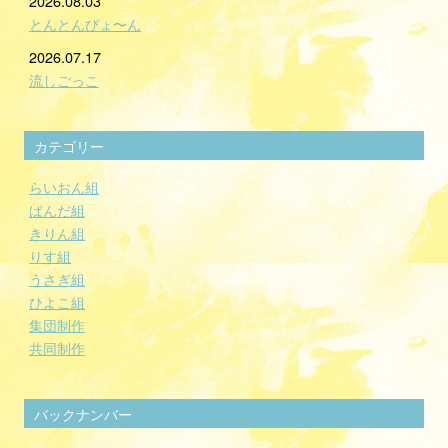
2026.08.03
とんとんびょ〜ん
2026.07.17
流しごっこ
カテゴリー
らいおん組
ぱんだ組
きりん組
りす組
うさぎ組
ひよこ組
集団制作
共同制作
バックナンバー