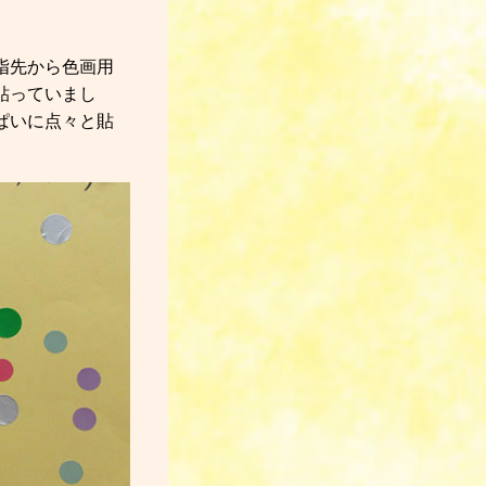
指先から色画用
貼っていまし
ぱいに点々と貼