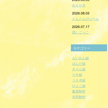
おえかき
2026.08.03
とんとんびょ〜ん
2026.07.17
流しごっこ
カテゴリー
らいおん組
ぱんだ組
きりん組
りす組
うさぎ組
ひよこ組
集団制作
共同制作