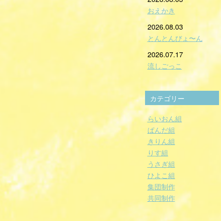
おえかき
2026.08.03
とんとんびょ〜ん
2026.07.17
流しごっこ
カテゴリー
らいおん組
ぱんだ組
きりん組
りす組
うさぎ組
ひよこ組
集団制作
共同制作