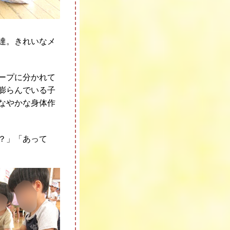
達。きれいなメ
ープに分かれて
膨らんでいる子
なやかな身体作
？」「あって