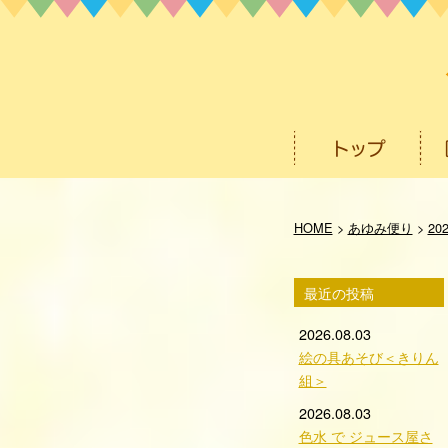
HOME
>
あゆみ便り
>
20
最近の投稿
2026.08.03
絵の具あそび＜きりん
組＞
2026.08.03
色水 で ジュース屋さ