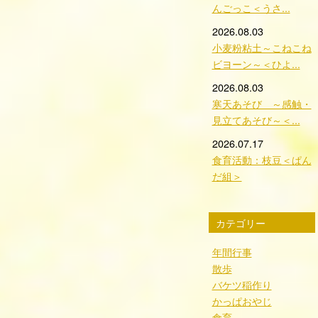
んごっこ＜うさ...
2026.08.03
小麦粉粘土～こねこね
ビヨーン～＜ひよ...
2026.08.03
寒天あそび ～感触・
見立てあそび～＜...
2026.07.17
食育活動：枝豆＜ぱん
だ組＞
カテゴリー
年間行事
散歩
バケツ稲作り
かっぱおやじ
食育