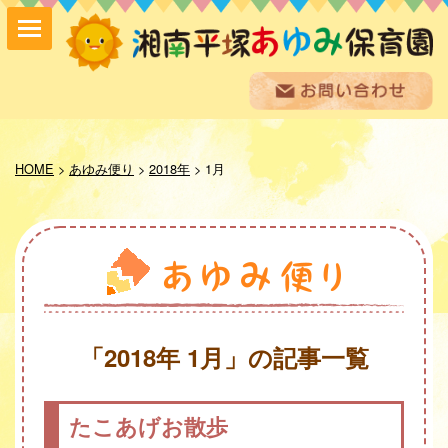
保育方針
園の紹介
HOME
>
あゆみ便り
>
2018年
>
1月
保育内容
入園案内
採用情報
お問い合わせ
お知らせ
あゆみ便り
給食室だより
「2018年 1月」の記事一覧
あゆみギャラリー
プライバシーポリシー
たこあげお散歩
サイトマップ