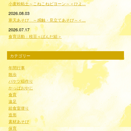
小麦粉粘土～こねこねビヨーン～＜ひよ...
2026.08.03
寒天あそび ～感触・見立てあそび～＜...
2026.07.17
食育活動：枝豆＜ぱんだ組＞
カテゴリー
年間行事
散歩
バケツ稲作り
かっぱおやじ
食育
遠足
給食室便り
造形
素材あそび
保育