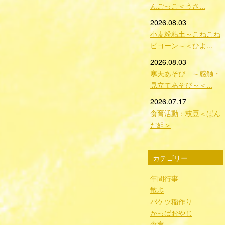
んごっこ＜うさ...
2026.08.03
小麦粉粘土～こねこね
ビヨーン～＜ひよ...
2026.08.03
寒天あそび ～感触・
見立てあそび～＜...
2026.07.17
食育活動：枝豆＜ぱん
だ組＞
カテゴリー
年間行事
散歩
バケツ稲作り
かっぱおやじ
食育