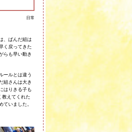
日常
は、ぱんだ組は
早く戻ってきた
がらも早い動き
ルールとは違う
だ組さんは大き
にはりきる子も
く教えてくれた
めていました。