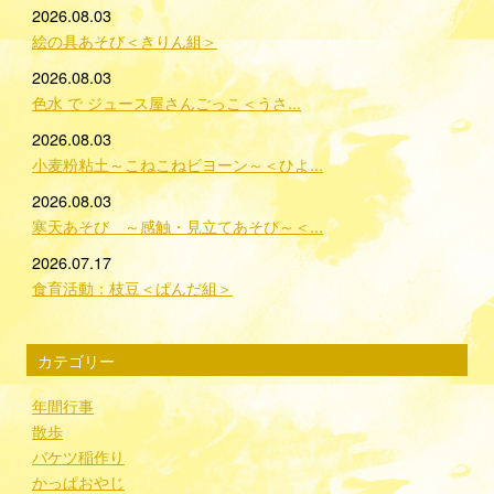
2026.08.03
絵の具あそび＜きりん組＞
2026.08.03
色水 で ジュース屋さんごっこ＜うさ...
2026.08.03
小麦粉粘土～こねこねビヨーン～＜ひよ...
2026.08.03
寒天あそび ～感触・見立てあそび～＜...
2026.07.17
食育活動：枝豆＜ぱんだ組＞
カテゴリー
年間行事
散歩
バケツ稲作り
かっぱおやじ