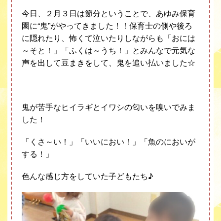
今日、２月３日は節分ということで、あゆみ保育
園に
“
鬼
”
がやってきました！！保育士の側や後ろ
に隠れたり、怖くて泣いたりしながらも「おには
～そと！」「ふくは～うち！」とみんなで元気な
声を出して豆まきをして、鬼を追い払いました☆
鬼が苦手なヒイラギとイワシの匂いを嗅いでみま
した！
「くさ～い！」「いいにおい！」「魚のにおいが
する！」
色んな感じ方をしていた子どもたち
♪