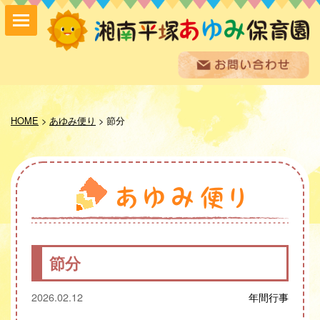
保育方針
園の紹介
HOME
>
あゆみ便り
>
節分
保育内容
入園案内
採用情報
お問い合わせ
お知らせ
あゆみ便り
給食室だより
節分
あゆみギャラリー
プライバシーポリシー
2026.02.12
年間行事
サイトマップ