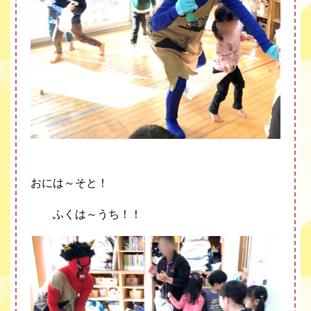
おには～そと！
ふくは～うち！！