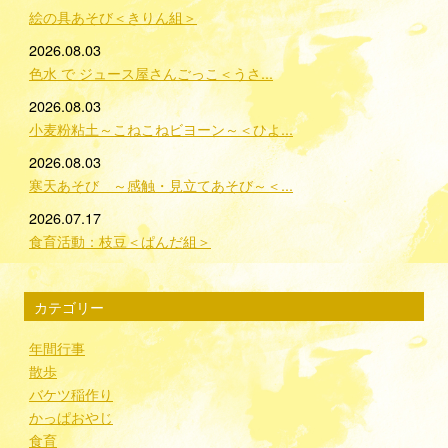
絵の具あそび＜きりん組＞
2026.08.03
色水 で ジュース屋さんごっこ＜うさ...
2026.08.03
小麦粉粘土～こねこねビヨーン～＜ひよ...
2026.08.03
寒天あそび ～感触・見立てあそび～＜...
2026.07.17
食育活動：枝豆＜ぱんだ組＞
カテゴリー
年間行事
散歩
バケツ稲作り
かっぱおやじ
食育