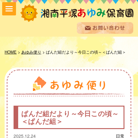
保育方針
園の紹介
HOME
>
あゆみ便り
>
ぱんだ組だより～今日この頃～＜ぱんだ組＞
保育内容
入園案内
採用情報
お問い合わせ
お知らせ
あゆみ便り
給食室だより
ぱんだ組だより～今日この頃～
あゆみギャラリー
＜ぱんだ組＞
プライバシーポリシー
サイトマップ
2025.12.24
日常