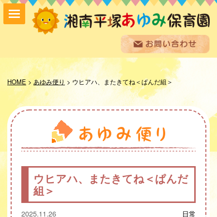
保育方針
園の紹介
HOME
>
あゆみ便り
>
ウヒアハ、またきてね＜ぱんだ組＞
保育内容
入園案内
採用情報
お問い合わせ
お知らせ
あゆみ便り
給食室だより
ウヒアハ、またきてね＜ぱんだ
あゆみギャラリー
組＞
プライバシーポリシー
サイトマップ
2025.11.26
日常