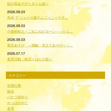
絵の具あそび＜きりん組＞
2026.08.03
色水 で ジュース屋さんごっこ＜うさ...
2026.08.03
小麦粉粘土～こねこねビヨーン～＜ひよ...
2026.08.03
寒天あそび ～感触・見立てあそび～＜...
2026.07.17
食育活動：枝豆＜ぱんだ組＞
カテゴリー
年間行事
散歩
バケツ稲作り
かっぱおやじ
食育