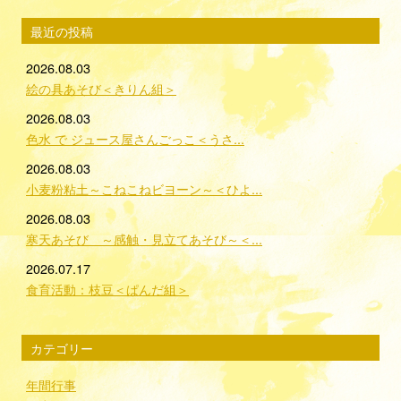
最近の投稿
2026.08.03
絵の具あそび＜きりん組＞
2026.08.03
色水 で ジュース屋さんごっこ＜うさ...
2026.08.03
小麦粉粘土～こねこねビヨーン～＜ひよ...
2026.08.03
寒天あそび ～感触・見立てあそび～＜...
2026.07.17
食育活動：枝豆＜ぱんだ組＞
カテゴリー
年間行事