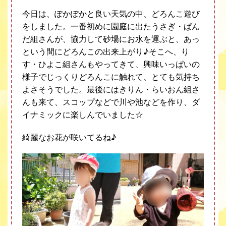
今日は、ぽかぽかと良い天気の中、どろんこ遊び
をしました。一番初めに園庭に出たうさぎ・ぱん
だ組さんが、協力して砂場にお水を運ぶと、あっ
という間にどろんこの出来上がり
♪
そこへ、り
す・ひよこ組さんもやってきて、興味いっぱいの
様子でじっくりどろんこに触れて、とても気持ち
よさそうでした。最後にはきりん・らいおん組さ
んも来て、スコップなどで川や池などを作り、ダ
イナミックに楽しんでいました☆
綺麗なお花が咲いてるね
♪