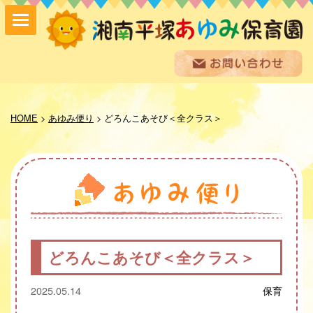
保育方針
園の紹介
HOME
>
あゆみ便り
>
どろんこあそび＜全クラス＞
保育内容
入園案内
採用情報
お問い合わせ
お知らせ
あゆみ便り
給食室だより
どろんこあそび＜全クラス＞
あゆみギャラリー
プライバシーポリシー
2025.05.14
保育
サイトマップ