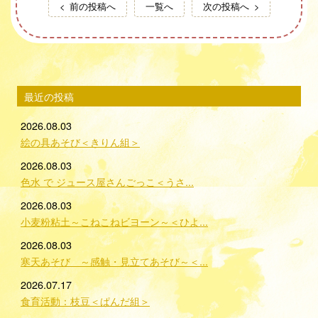
前の投稿へ
一覧へ
次の投稿へ
最近の投稿
2026.08.03
絵の具あそび＜きりん組＞
2026.08.03
色水 で ジュース屋さんごっこ＜うさ...
2026.08.03
小麦粉粘土～こねこねビヨーン～＜ひよ...
2026.08.03
寒天あそび ～感触・見立てあそび～＜...
2026.07.17
食育活動：枝豆＜ぱんだ組＞