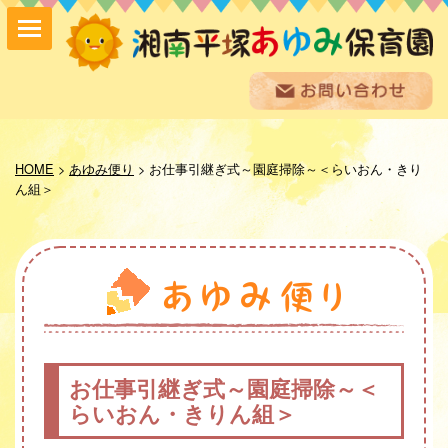
保育方針
園の紹介
HOME
>
あゆみ便り
>
お仕事引継ぎ式～園庭掃除～＜らいおん・きり
保育内容
ん組＞
入園案内
採用情報
お問い合わせ
お知らせ
あゆみ便り
給食室だより
あゆみギャラリー
お仕事引継ぎ式～園庭掃除～＜
プライバシーポリシー
らいおん・きりん組＞
サイトマップ