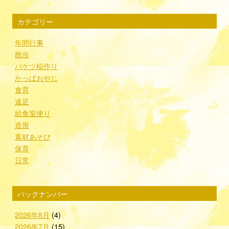
カテゴリー
年間行事
散歩
バケツ稲作り
かっぱおやじ
食育
遠足
給食室便り
造形
素材あそび
保育
日常
バックナンバー
2026年8月
(4)
2026年7月
(15)