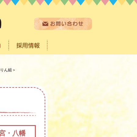
りん組＞
宮・八幡