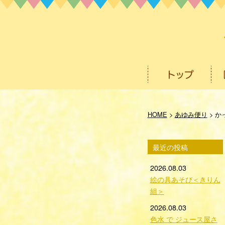
HOME
>
あゆみ便り
>
か
最近の投稿
2026.08.03
絵の具あそび＜きりん
組＞
2026.08.03
色水 で ジュース屋さ