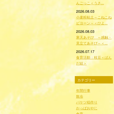
んごっこ＜うさ...
2026.08.03
小麦粉粘土～こねこね
ビヨーン～＜ひよ...
2026.08.03
寒天あそび ～感触・
見立てあそび～＜...
2026.07.17
食育活動：枝豆＜ぱん
だ組＞
カテゴリー
年間行事
散歩
バケツ稲作り
かっぱおやじ
食育