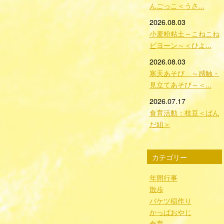
んごっこ＜うさ...
2026.08.03
小麦粉粘土～こねこね
ビヨーン～＜ひよ...
2026.08.03
寒天あそび ～感触・
見立てあそび～＜...
2026.07.17
食育活動：枝豆＜ぱん
だ組＞
カテゴリー
年間行事
散歩
バケツ稲作り
かっぱおやじ
食育