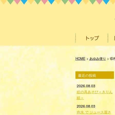
HOME
>
あゆみ便り
>
収
最近の投稿
2026.08.03
絵の具あそび＜きりん
組＞
2026.08.03
色水 で ジュース屋さ