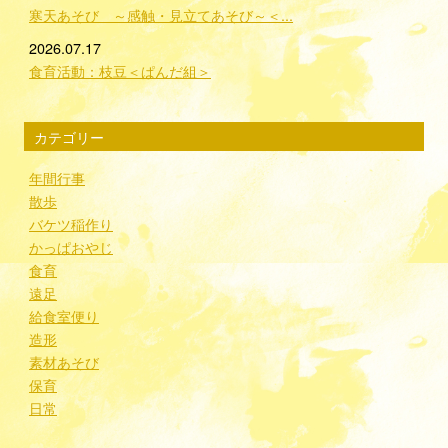
寒天あそび ～感触・見立てあそび～＜...
2026.07.17
食育活動：枝豆＜ぱんだ組＞
カテゴリー
年間行事
散歩
バケツ稲作り
かっぱおやじ
食育
遠足
給食室便り
造形
素材あそび
保育
日常