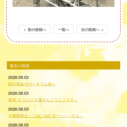
前の投稿へ
一覧へ
次の投稿へ
最近の投稿
2026.08.03
絵の具あそび＜きりん組＞
2026.08.03
色水 で ジュース屋さんごっこ＜うさ...
2026.08.03
小麦粉粘土～こねこねビヨーン～＜ひよ...
2026.08.03