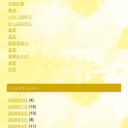
年間行事
散歩
バケツ稲作り
かっぱおやじ
食育
遠足
給食室便り
造形
素材あそび
保育
日常
バックナンバー
2026年8月
(4)
2026年7月
(15)
2026年6月
(13)
2026年5月
(8)
2026年4月
(11)