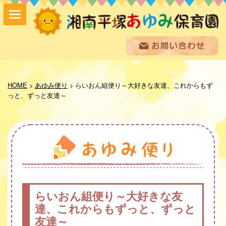
保育方針
園の紹介
HOME
>
あゆみ便り
>
らいおん組便り～大好きな友達、これからもず
保育内容
っと、ずっと友達～
入園案内
採用情報
お問い合わせ
お知らせ
あゆみ便り
給食室だより
あゆみギャラリー
らいおん組便り～大好きな友
プライバシーポリシー
達、これからもずっと、ずっと
サイトマップ
友達～