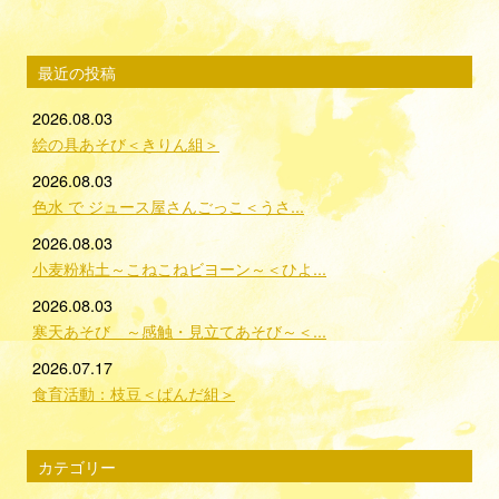
最近の投稿
2026.08.03
絵の具あそび＜きりん組＞
2026.08.03
色水 で ジュース屋さんごっこ＜うさ...
2026.08.03
小麦粉粘土～こねこねビヨーン～＜ひよ...
2026.08.03
寒天あそび ～感触・見立てあそび～＜...
2026.07.17
食育活動：枝豆＜ぱんだ組＞
カテゴリー