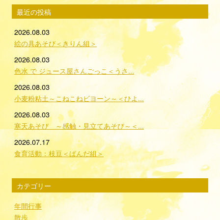
最近の投稿
2026.08.03
絵の具あそび＜きりん組＞
2026.08.03
色水 で ジュース屋さんごっこ＜うさ...
2026.08.03
小麦粉粘土～こねこねビヨーン～＜ひよ...
2026.08.03
寒天あそび ～感触・見立てあそび～＜...
2026.07.17
食育活動：枝豆＜ぱんだ組＞
カテゴリー
年間行事
散歩