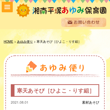
保育方針
園の紹介
HOME
>
あゆみ便り
>
寒天あそび［ひよこ・りす組］
保育内容
入園案内
採用情報
お問い合わせ
お知らせ
あゆみ便り
給食室だより
寒天あそび［ひよこ・りす組］
あゆみギャラリー
プライバシーポリシー
2021.08.01
素材あそび
サイトマップ