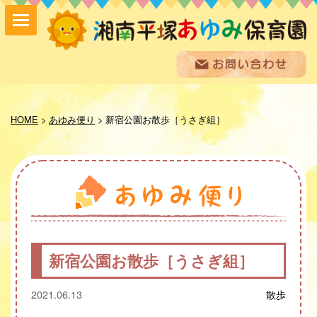
保育方針
園の紹介
HOME
>
あゆみ便り
>
新宿公園お散歩［うさぎ組］
保育内容
入園案内
採用情報
お問い合わせ
お知らせ
あゆみ便り
給食室だより
新宿公園お散歩［うさぎ組］
あゆみギャラリー
プライバシーポリシー
2021.06.13
散歩
サイトマップ