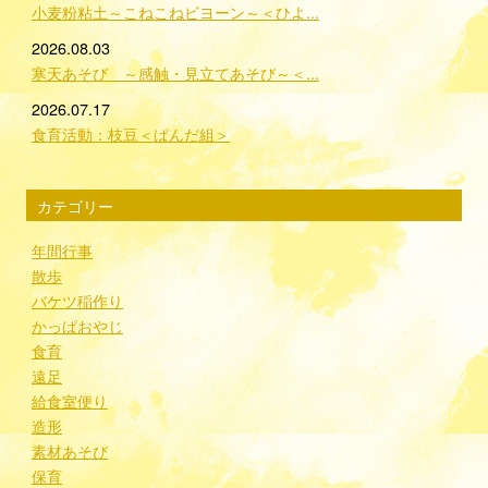
小麦粉粘土～こねこねビヨーン～＜ひよ...
2026.08.03
寒天あそび ～感触・見立てあそび～＜...
2026.07.17
食育活動：枝豆＜ぱんだ組＞
カテゴリー
年間行事
散歩
バケツ稲作り
かっぱおやじ
食育
遠足
給食室便り
造形
素材あそび
保育