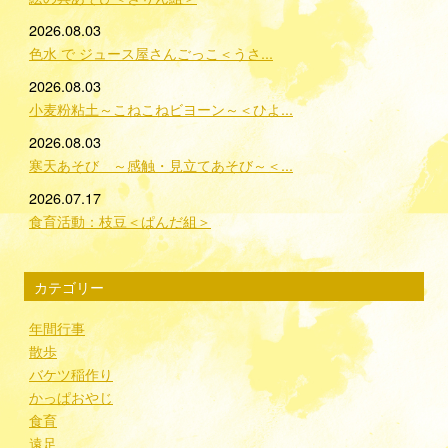
2026.08.03
色水 で ジュース屋さんごっこ＜うさ...
2026.08.03
小麦粉粘土～こねこねビヨーン～＜ひよ...
2026.08.03
寒天あそび ～感触・見立てあそび～＜...
2026.07.17
食育活動：枝豆＜ぱんだ組＞
カテゴリー
年間行事
散歩
バケツ稲作り
かっぱおやじ
食育
遠足