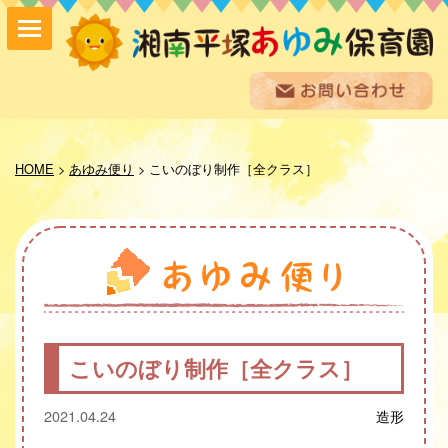
保育方針
園の紹介
HOME
>
あゆみ便り
>
こいのぼり制作［全クラス］
保育内容
入園案内
採用情報
お問い合わせ
お知らせ
あゆみ便り
給食室だより
こいのぼり制作［全クラス］
あゆみギャラリー
プライバシーポリシー
2021.04.24
造形
サイトマップ