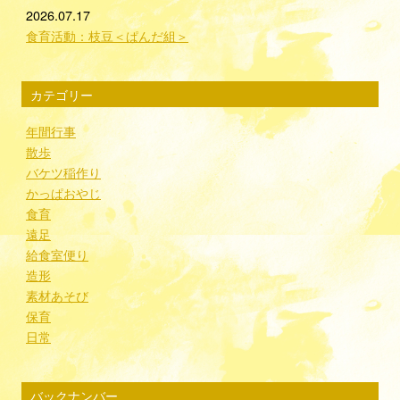
2026.07.17
食育活動：枝豆＜ぱんだ組＞
カテゴリー
年間行事
散歩
バケツ稲作り
かっぱおやじ
食育
遠足
給食室便り
造形
素材あそび
保育
日常
バックナンバー