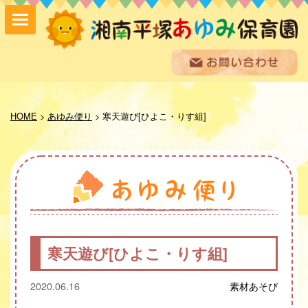
保育方針
園の紹介
HOME
>
あゆみ便り
>
寒天遊び[ひよこ・りす組]
保育内容
入園案内
採用情報
お問い合わせ
お知らせ
あゆみ便り
給食室だより
寒天遊び[ひよこ・りす組]
あゆみギャラリー
プライバシーポリシー
2020.06.16
素材あそび
サイトマップ