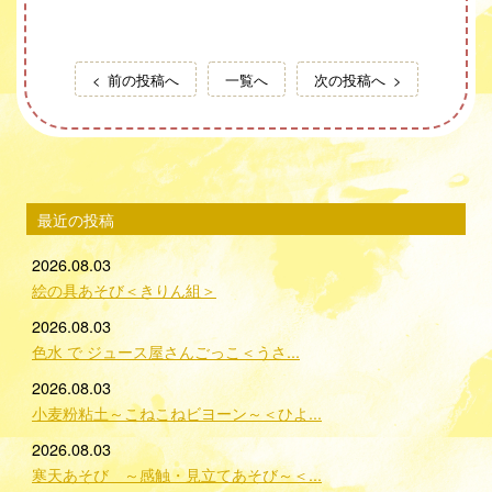
前の投稿へ
一覧へ
次の投稿へ
最近の投稿
2026.08.03
絵の具あそび＜きりん組＞
2026.08.03
色水 で ジュース屋さんごっこ＜うさ...
2026.08.03
小麦粉粘土～こねこねビヨーン～＜ひよ...
2026.08.03
寒天あそび ～感触・見立てあそび～＜...