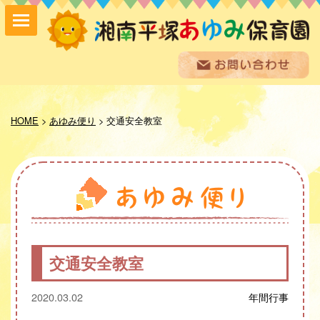
保育方針
園の紹介
HOME
>
あゆみ便り
>
交通安全教室
保育内容
入園案内
採用情報
お問い合わせ
お知らせ
あゆみ便り
給食室だより
交通安全教室
あゆみギャラリー
プライバシーポリシー
2020.03.02
年間行事
サイトマップ