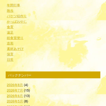
年間行事
散歩
バケツ稲作り
かっぱおやじ
食育
遠足
給食室便り
造形
素材あそび
保育
日常
バックナンバー
2026年8月
(4)
2026年7月
(15)
2026年6月
(13)
2026年5月
(8)