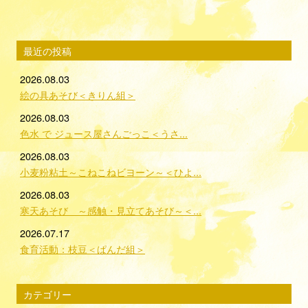
最近の投稿
2026.08.03
絵の具あそび＜きりん組＞
2026.08.03
色水 で ジュース屋さんごっこ＜うさ...
2026.08.03
小麦粉粘土～こねこねビヨーン～＜ひよ...
2026.08.03
寒天あそび ～感触・見立てあそび～＜...
2026.07.17
食育活動：枝豆＜ぱんだ組＞
カテゴリー