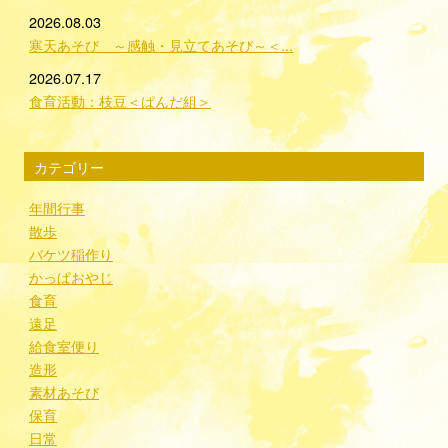
2026.08.03
寒天あそび ～感触・見立てあそび～＜...
2026.07.17
食育活動：枝豆＜ぱんだ組＞
カテゴリー
年間行事
散歩
バケツ稲作り
かっぱおやじ
食育
遠足
給食室便り
造形
素材あそび
保育
日常