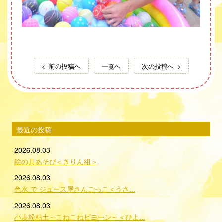
前の投稿へ
一覧へ
次の投稿へ
最近の投稿
2026.08.03
絵の具あそび＜きりん組＞
2026.08.03
色水 で ジュース屋さんごっこ＜うさ...
2026.08.03
小麦粉粘土～こねこねビヨーン～＜ひよ...