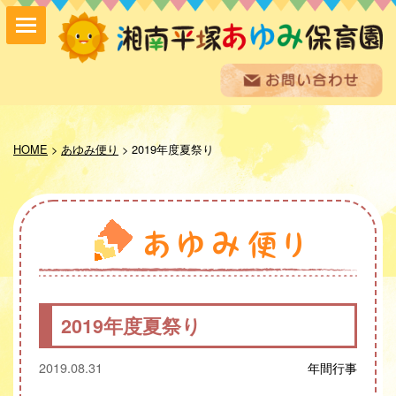
保育方針
園の紹介
HOME
>
あゆみ便り
>
2019年度夏祭り
保育内容
入園案内
採用情報
お問い合わせ
お知らせ
あゆみ便り
給食室だより
2019年度夏祭り
あゆみギャラリー
プライバシーポリシー
2019.08.31
年間行事
サイトマップ